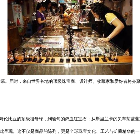
帷幕。届时，来自世界各地的顶级珠宝商、设计师、收藏家和爱好者将齐
从哥伦比亚的顶级祖母绿，到缅甸的鸽血红宝石；从斯里兰卡的矢车菊蓝
，在此呈现。这不仅是商品的陈列，更是全球珠宝文化、工艺与矿藏精华的