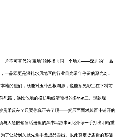
片不可替代的“宝地”始终指向同一个地方——深圳的“一品
业链，一品翠更是深扎水贝地区的行业目光常年停留的聚光灯。
访本地的他们，既能对玉种溯根溯源，也能预见彩宝在下料前
思路，远比他地的模仿动线清晰得的多\n\n二、现款现
微妙贵柔反差？只要你真正去了现——货层面面对其百斗铺开的
颈与人急眼销售话册里的黑书写故事\n此外每一手打出明晰重
会为了让货飘久就先拿手差成品卖出。以此奠定货逻辑的基础