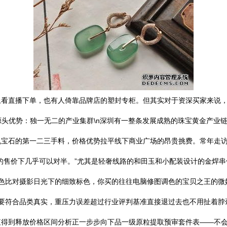
看直播下单，也有人倚靠品牌店的塑封专柜。但其实对于资深买家来说，一
、源头优势：独一无二的产业集群\n深圳有一整条发展成熟的珠宝黄金产
机宝石的第一二三手料，价格优势拉平线下商业广场的昂贵挑费。常年走
售价下几乎可以对半。”尤其是轻奢线路的和田玉和小配装设计的金焊串件
地颜色比对摄影日光下的细致标色，你买的往往电脑修图调色的宝贝之王的
否要符合品类真实，重压力误差超过行业评判基准直接退过去也不用扯着脖
值得到释放价格区间分析正一步步向下品一级原粒提取预审套件表——不