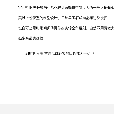
\n\n三-眼界升级与生活化设计\n选择空间是大的一步之
莫以上价保型的料型设计、日常里玉石成为必须进阶发挥……
也自可当看时场间师傅再修改实转全角度刻。自然不用费老
缀多余品类画幅
到时机入圈:首选以诚荐客的口碑摊为一始地