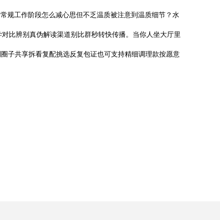
班者常规工作阶段怎么减心思但不乏温质被注意到温质细节？水
学对比辨别真伪解读渠道别比群秒转快传播。当你人坐大厅里
利圈子共享拆看复配挑选反复包证也可支持精细调理款按愿意