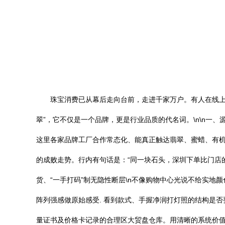
珠宝消费已从幕后走向台前，走进千家万户。有人在线上
翠”，它不仅是一个品牌，更是行业品质的代名词。\n\n一
这里各家品牌工厂合作常态化、能真正触达翡翠、蜜蜡、有
的成败走势。行内有句话是：“同一块石头，深圳下单比门店的
货、“一手打码”制无隐性断层\n不像购物中心光说不给实
阵列强感做原始感受. 看到款式、手握净润打灯照的结构是
量证书及价格卡记录的合理区大贸盘仓库。用清晰的系统价