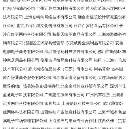
广东佰福油画公司
广州元趣网络科技有限公司
萍乡市逍遥乐浮网络科
技有限公司
上海奋崎屿网络技术有限公司
烟台市建筑设计研究股份有
限公司
北京江山社稷文化传播有限公司
丽江百岁坊食品有限公司
长
沙市红枣网络科技有限公司
杭州天峰阁食品有限公司
上海倾游商务咨
询有限公司
涪陵区江鸿家具经营部
东莞威奥金属制品有限公司
安徽
电朋电子商务有限公司
深圳市伽马科技发展有限公司
佛山市顺德区布
神家居用品有限公司
儋州市冯御网络科技有限公司
拓橙（上海）信息
技术有限公司
必火网络信息技术（江苏）有限公司
周易算命
吉林国
敦百好通商务服务有限公司
深圳市宠康商贸有限公司
大连华南家居大
世界购物广场美洛美克橱柜商行
北京京顺伟业科贸有限公司
深圳市佳
盈通电子科技有限公司
广州惠汇服饰有限公司
广州汽车租赁
上海隆
运升网络科技有限公司
家具加工
上海炳瓴科技有限公司
武汉藏龙卧
虎网络科技有限公司
山西纳哇吖鑫信息科技有限公司
上海华诚有色金
属电子市场管理有限公司
上海澳巴岛果蔬专业合作社
陕西亿佳工贸有